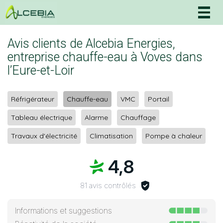
Togg
navig
Avis clients de Alcebia Energies,
entreprise chauffe-eau à Voves dans
l’Eure-et-Loir
Réfrigérateur
Chauffe-eau
VMC
Portail
Tableau électrique
Alarme
Chauffage
Travaux d'électricité
Climatisation
Pompe à chaleur
4,8
81 avis contrôlés
Informations et suggestions