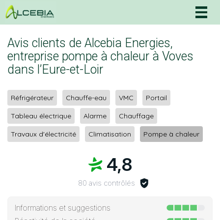
Togg
navig
Avis clients de Alcebia Energies,
entreprise pompe à chaleur à Voves
dans l’Eure-et-Loir
Réfrigérateur
Chauffe-eau
VMC
Portail
Tableau électrique
Alarme
Chauffage
Travaux d'électricité
Climatisation
Pompe à chaleur
4,8
80 avis contrôlés
Informations et suggestions