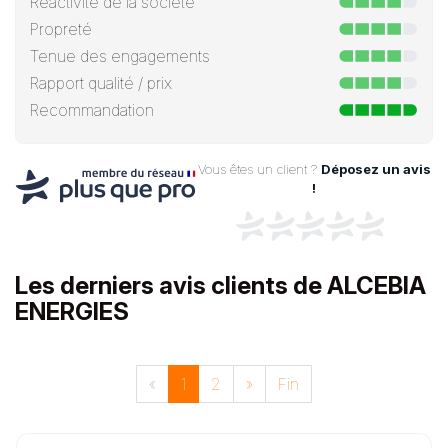
Réactivité de la société
Propreté
Tenue des engagements
Rapport qualité / prix
Recommandation
Vous êtes un client ?
Déposez un avis
!
Les derniers avis clients de ALCEBIA
ENERGIES
«
1
2
»
Fin