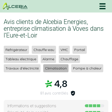
Togg
navig
Avis clients de Alcebia Energies,
entreprise climatisation à Voves dans
l’Eure-et-Loir
Réfrigérateur
Chauffe-eau
VMC
Portail
Tableau électrique
Alarme
Chauffage
Travaux d'électricité
Climatisation
Pompe à chaleur
4,8
81 avis contrôlés
Informations et suggestions